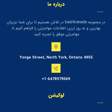
l
درباره ما
d
s
h
در مجموعه baal4canada در تلاش هستیم تا برای شما عزیزان
o
بهترین و به روز ترین اطلاعات مهاجرتی را فراهم کنیم تا
u
مهاجرتی موفق را تجربه کنید.
l
d
b
e
4955 Yonge Street, North York, Ontario
l
e
f
1-6478979069+
t
b
l
لوکیشن
a
n
k