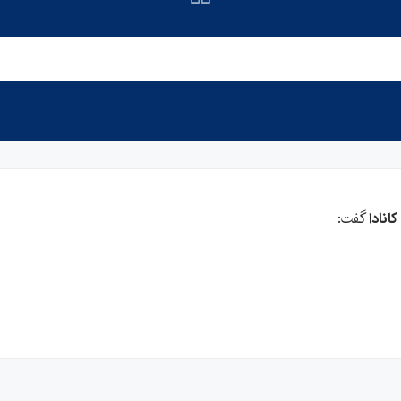
گفت:
انادا