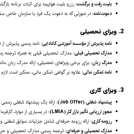
بلیت رفت و برگشت
: رزرو بلیت هواپیما برای اثبات برنامه بازگ
دعوت‌نامه
: در صورتی که به دعوت یک فرد یا سازمان خاص سفر 
2. ویزای تحصیلی
نامه پذیرش از مؤسسه آموزشی کانادایی
: نامه رسمی پذیرش از دا
مدارک تحصیلی قبلی
: مدارک تحصیلی قبلی به همراه ترجمه رس
مدرک زبان
: برای برخی ویزاهای تحصیلی، ارائه مدرک زبان مانند IELTS یا TOEFL با نمره مورد نیاز ضروری ا
نامه تمکن مالی
: علاوه بر گواهی تمکن مالی، ممکن است لازم 
3. ویزای کاری
پیشنهاد شغلی (Job Offer)
: ارائه یک پیشنهاد شغلی رسمی ا
مجوز ارزیابی تأثیر بازار کار (LMIA)
: در بسیاری از موارد، کارفرما باید مجوز LMIA را دریافت کند که نشان می‌دهد شغل مورد نظر
رزومه کاری
: ارائه رزومه حرفه‌ای شامل جزئیات سوابق شغلی و
مدارک تحصیلی و حرفه‌ای
: ترجمه رسمی مدارک تحصیلی و حرفه